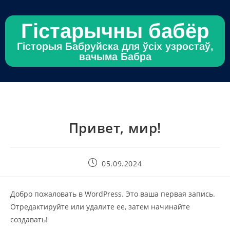
Гістарычны бабёр
Гісторыя Бабруйска для ўсіх узростаў,
вачыма Бабра
Привет, мир!
05.09.2024
Добро пожаловать в WordPress. Это ваша первая запись.
Отредактируйте или удалите ее, затем начинайте
создавать!